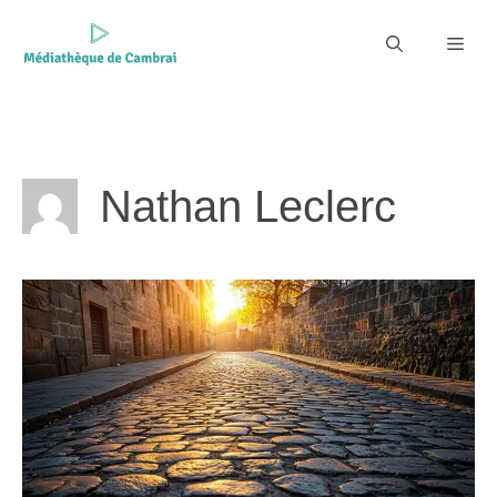
Aller
au
Men
contenu
Nathan Leclerc